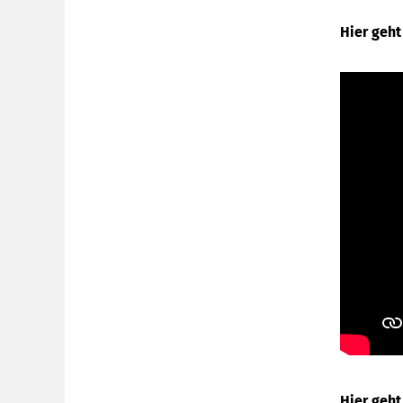
Hier geht
Hi
er geh