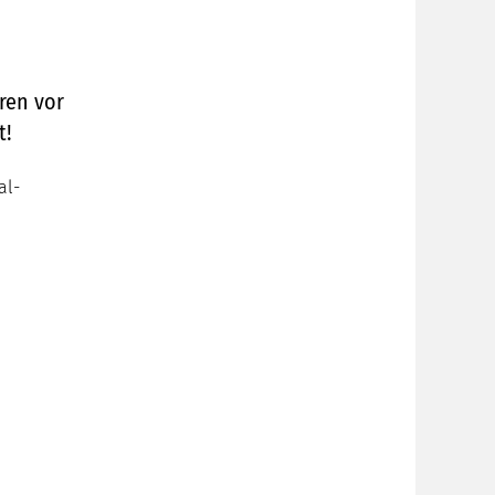
tren vor
t!
al-