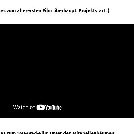
 es zum allerersten Film überhaupt: Projektstart :)
t es zum 360-Grad-Film Unter den Mirabellenbäumen: