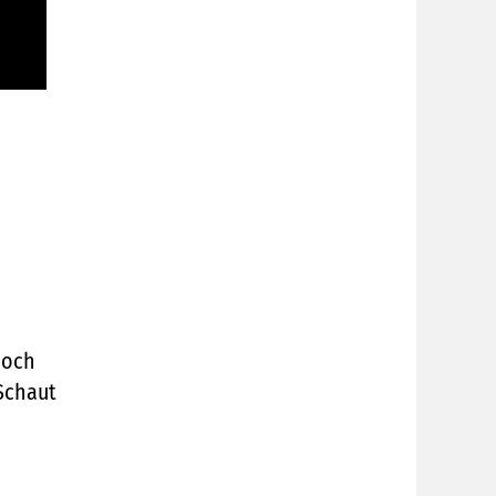
noch
 Schaut