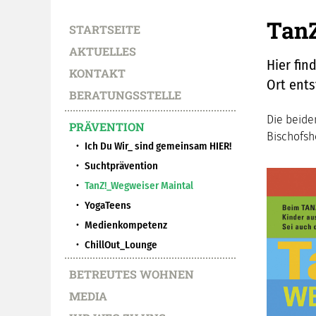
TanZ
STARTSEITE
AKTUELLES
Hier fin
KONTAKT
Ort ents
BERATUNGSSTELLE
Die beide
PRÄVENTION
Bischofsh
Ich Du Wir_ sind gemeinsam HIER!
Suchtprävention
TanZ!_Wegweiser Maintal
YogaTeens
Medienkompetenz
ChillOut_Lounge
BETREUTES WOHNEN
MEDIA